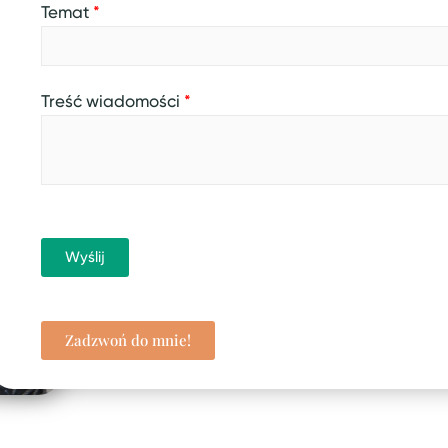
Temat
*
Treść wiadomości
*
Wyślij
Zadzwoń do mnie!