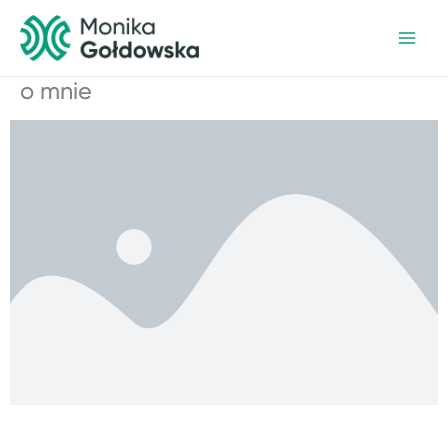
Przejdź
do
treści
o mnie