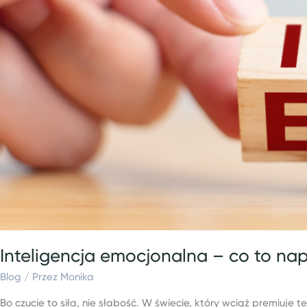
jak
ją
ćwiczyć?
Inteligencja emocjonalna – co to nap
Blog
/ Przez
Monika
Bo czucie to siła, nie słabość. W świecie, który wciąż premiuj