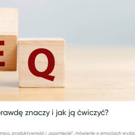
rawdę znaczy i jak ją ćwiczyć?
e tempo, produktywność i „ogarnięcie”, mówienie o emocjach wyda