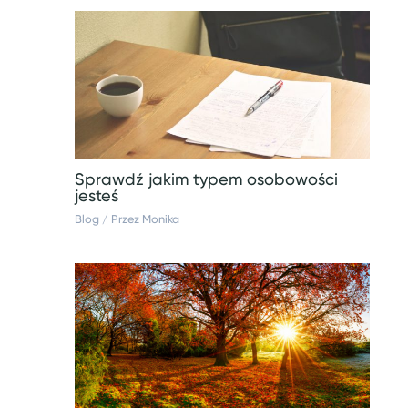
Sprawdź jakim typem osobowości
jesteś
Blog
/ Przez
Monika