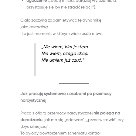
ugodzenie
(„będę milsza, bardziej wyrozumiała,
przystosuję się, by nie stracić relacji”).
Ciało zaczyna zapamiętywać tę dynamikę
jako
normalną
.
I to jest moment, w którym wiele osób mówi:
„Nie wiem, kim jestem.
Nie wiem, czego chcę.
Nie umiem już czuć.”
Jak pracuję systemowo z osobami po przemocy
narcystycznej
Praca z ofiarą przemocy narcystycznej
nie polega na
doradzaniu
, jak ma się „oderwać”, „przeciwstawić” czy
„być silniejszą”.
To byłoby powtórzeniem schematu kontroli.