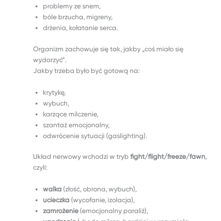
problemy ze snem,
bóle brzucha, migreny,
drżenia, kołatanie serca.
Organizm zachowuje się tak, jakby „coś miało się
wydarzyć”.
Jakby trzeba było być gotową na:
krytykę,
wybuch,
karzące milczenie,
szantaż emocjonalny,
odwrócenie sytuacji (gaslighting).
Układ nerwowy wchodzi w tryb
fight/flight/freeze/fawn
,
czyli:
walka
(złość, obrona, wybuch),
ucieczka
(wycofanie, izolacja),
zamrożenie
(emocjonalny paraliż),