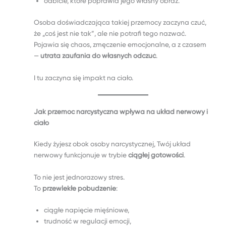
odbicie, które poprawia jego własny obraz.
Osoba doświadczająca takiej przemocy zaczyna czuć,
że „coś jest nie tak”, ale nie potrafi tego nazwać.
Pojawia się chaos, zmęczenie emocjonalne, a z czasem
—
utrata zaufania do własnych odczuć
.
I tu zaczyna się impakt na ciało.
Jak przemoc narcystyczna wpływa na układ nerwowy i
ciało
Kiedy żyjesz obok osoby narcystycznej, Twój układ
nerwowy funkcjonuje w trybie
ciągłej gotowości
.
To nie jest jednorazowy stres.
To
przewlekłe pobudzenie
:
ciągłe napięcie mięśniowe,
trudność w regulacji emocji,