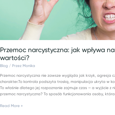
nerwowy
i
poczucie
własnej
wartości?
Przemoc narcystyczna: jak wpływa na 
wartości?
Blog
/ Przez
Monika
Przemoc narcystyczna nie zawsze wygląda jak krzyk, agresja 
charakter.To kontrola podszyta troską, manipulacja ukryta w 
To właśnie dlatego jej rozpoznanie zajmuje czas — a wyjście z
przemoc narcystyczna? To sposób funkcjonowania osoby, która
Read More »