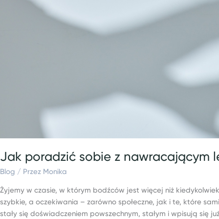
poradzić
sobie
z
nawracającym
lękiem?
Jak poradzić sobie z nawracającym 
Blog
/ Przez
Monika
Żyjemy w czasie, w którym bodźców jest więcej niż kiedykolwiek
szybkie, a oczekiwania – zarówno społeczne, jak i te, które sami
stały się doświadczeniem powszechnym, stałym i wpisują się już 