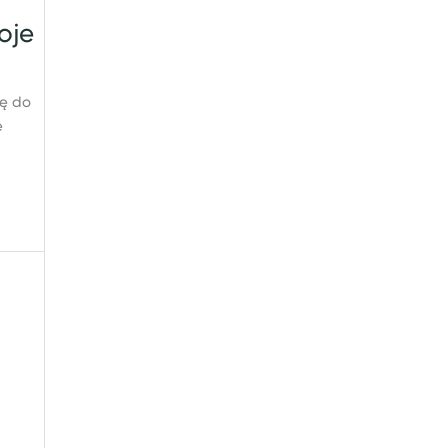
oje
ię do
e