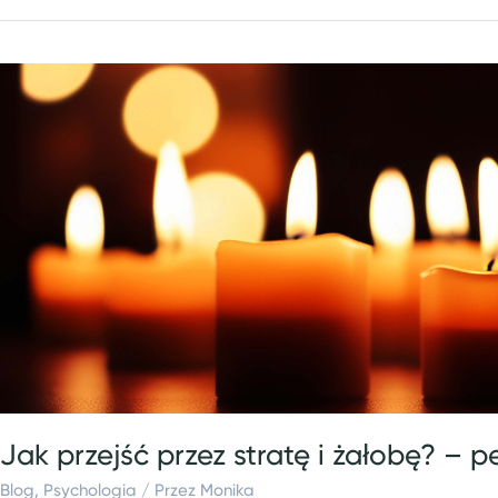
Jak
przejść
przez
stratę
i
żałobę?
–
perspektywa
coachingu
systemowego
Jak przejść przez stratę i żałobę? 
Blog
,
Psychologia
/ Przez
Monika