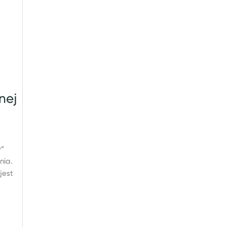
nej
y”
nia.
jest