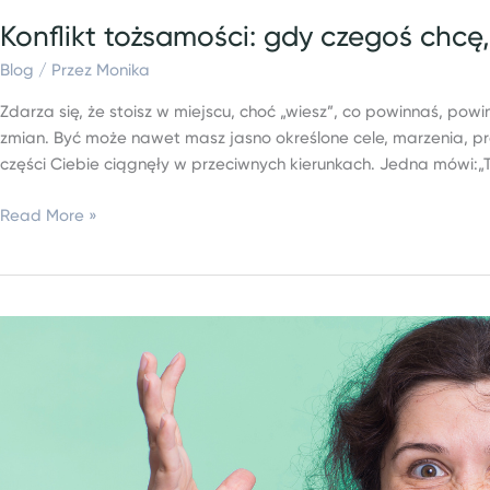
Konflikt tożsamości: gdy czegoś chcę,
Blog
/ Przez
Monika
Zdarza się, że stoisz w miejscu, choć „wiesz”, co powinnaś, powi
zmian. Być może nawet masz jasno określone cele, marzenia, pra
części Ciebie ciągnęły w przeciwnych kierunkach. Jedna mówi:„To
Read More »
Przemoc
narcystyczna:
jak
wpływa
na
ciało,
układ