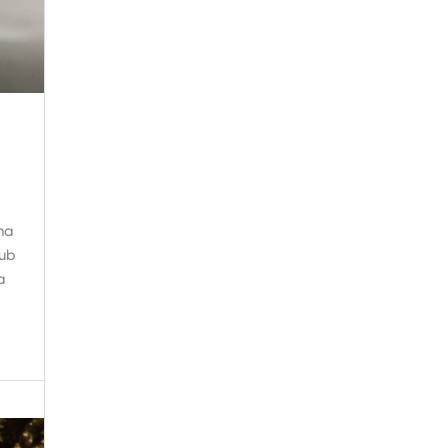
na
lub
a