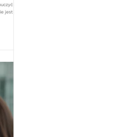
auczyć
e jest