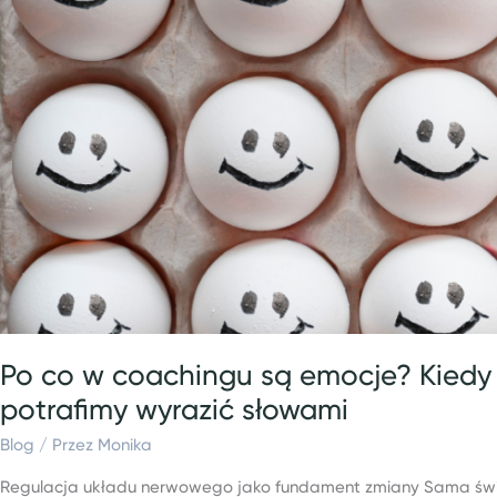
zaczyna
mówić
to,
czego
nie
potrafimy
wyrazić
słowami
Po co w coachingu są emocje? Kiedy 
potrafimy wyrazić słowami
Blog
/ Przez
Monika
Regulacja układu nerwowego jako fundament zmiany Sama świa