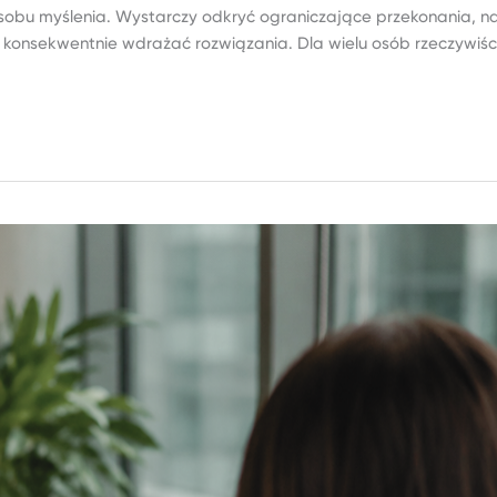
sobu myślenia. Wystarczy odkryć ograniczające przekonania, n
 konsekwentnie wdrażać rozwiązania. Dla wielu osób rzeczywiści