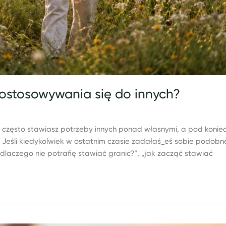
dostosowywania się do innych?
zy często stawiasz potrzeby innych ponad własnymi, a pod konie
 Jeśli kiedykolwiek w ostatnim czasie zadałaś_eś sobie podobn
 „dlaczego nie potrafię stawiać granic?”, „jak zacząć stawiać