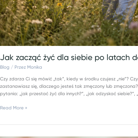
Jak zacząć żyć dla siebie po latach 
Blog
/ Przez
Monika
Czy zdarza Ci się mówić „tak”, kiedy w środku czujesz „nie”? C
zastanawiasz się, dlaczego jesteś tak zmęczony lub zmęczona?
pytania: „jak przestać żyć dla innych?”, „jak odzyskać siebie?”,
Read More »