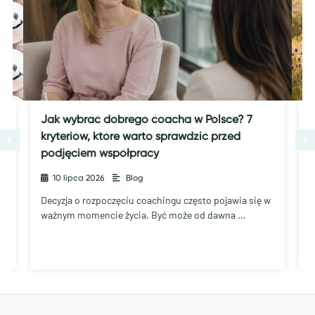
Jak wybrać dobrego coacha w Polsce? 7
J
kryteriów, które warto sprawdzić przed
podjęciem współpracy
10 lipca 2026
•
Blog
C
„
Decyzja o rozpoczęciu coachingu często pojawia się w
ważnym momencie życia. Być może od dawna …