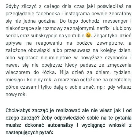
Gdyby zliczyć z całego dnia czas jaki poświęciłaś na
przeglądanie facebooka i instagrama pewnie zebrałaby
się nie jedna godzina. Do tego dochodzi messenger i
niekończące się rozmowy ze znajomymi, netfix i ulubiony
serial, oraz subskrypcje na youtubie
. Zegar tyka, dzień
upływa na reagowaniu na bodźce zewnętrzne, a
założone obowiązki albo przesuwasz na kolejny dzień,
albo wplatasz nieumiejętnie w powyższe czynności i
nawet się nie obejrzysz kiedy padasz ze zmęczenia
wieczorem do łóżka. Mija dzień za dniem, tydzień,
miesiąc i kolejny rok, a marzenia odłożone na mentalnej
półce czasami tylko dają o sobie znać, np.; gdy witasz
nowy rok.
Chciałabyś zacząć je realizować ale nie wiesz jak i od
czego zacząć? Żeby odpowiedzieć sobie na te pytania
musisz dokonać autoanalizy i wyciągnąć wnioski z
nastepujących pytań: