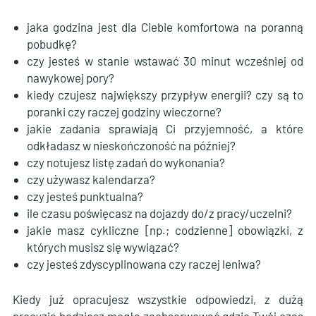
jaka godzina jest dla Ciebie komfortowa na poranną
pobudkę?
czy jesteś w stanie wstawać 30 minut wcześniej od
nawykowej pory?
kiedy czujesz największy przypływ energii? czy są to
poranki czy raczej godziny wieczorne?
jakie zadania sprawiają Ci przyjemność, a które
odkładasz w nieskończoność na później?
czy notujesz listę zadań do wykonania?
czy używasz kalendarza?
czy jesteś punktualna?
ile czasu poświęcasz na dojazdy do/z pracy/uczelni?
jakie masz cykliczne [np.; codzienne] obowiązki, z
których musisz się wywiązać?
czy jesteś zdyscyplinowana czy raczej leniwa?
Kiedy już opracujesz wszystkie odpowiedzi, z dużą
precyzją będziesz mogła zaobserwować gdzie Twój czas