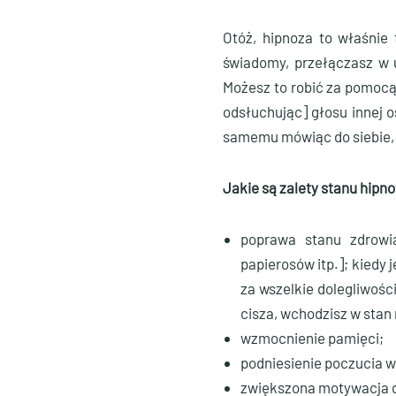
Otóż, hipnoza to właśnie
świadomy, przełączasz w u
Możesz to robić za pomocą 
odsłuchując] głosu innej 
samemu mówiąc do siebie, 
Jakie są zalety stanu hipn
poprawa stanu zdrowia
papierosów itp.]; kiedy 
za wszelkie dolegliwości
cisza, wchodzisz w stan
wzmocnienie pamięci;
podniesienie poczucia wł
zwiększona motywacja d