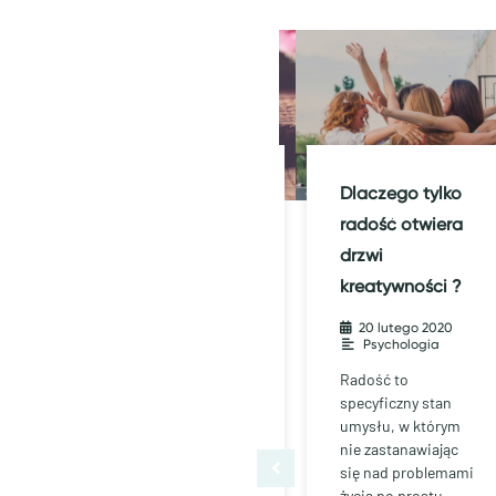
Mentalna zgoda
Dlaczego tylko
to klucz do
radość otwiera
własnego życia
drzwi
kreatywności ?
020
•
20 kwietnia 2020
•
Psychologia
20 lutego 2020
•
Psychologia
ność
Mentalna zgoda to
klucz do własnego
Radość to
o mi
życia Kiedy
specyficzny stan
spełniasz życzenia,
umysłu, w którym
oczekiwania innych
nie zastanawiając
ludzi, wtedy tak …
się nad problemami
życia po prostu