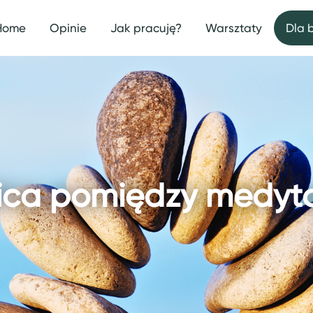
Home
Opinie
Jak pracuję?
Warsztaty
Dla 
nica pomiędzy medyt