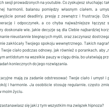
ych sesji prowadzonych na youtubie. Co zyskujesz słuchając t
wnej harmonii, balansu pomiędzy własnym ciałem, a umy
wyjście ponad deadlin’y, presję z zewnątrz i frustrację. Dz
erację i odpoczynek, a co chyba najważniejsze łączysz 
 doskonale wie, jakie decyzje są dla Ciebie najbardziej k
anie nieustannie biegnących myśli, oraz zaczynasz dostrzega
by nie zakłócały Twojego spokoju wewnętrznego. Takich nagra
 Twoje ciało podczas odnowy, jak również o porankach, aby „n
łym antidotum na wszelkie pauzy w ciągu dnia, bo ułatwiają p
 zadań koniecznych do jego rozwiązania.
acyjne mają za zadanie odstresować Twoje ciało i umysł i 
ój i harmonie. Ja osobiście stosuję regularnie, często zmie
w moim życiu.
e zastanawiasz się jaki z tym wszystkim ma związek hipnoza?