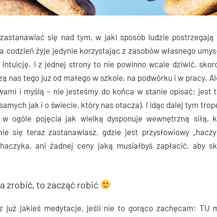
zastanawiać się nad tym, w jaki sposób ludzie postrzegają 
na codzień żyje jedynie korzystając z zasobów własnego umys
intuicję. I z jednej strony to nie powinno wcale dziwić, sko
ą nas tego juz od małego w szkole, na podwórku i w pracy. Ale
ami i myślą – nie jesteśmy do końca w stanie opisać; jest t
samych jak i o świecie, który nas otacza). I idąc dalej tym tr
w ogóle pojęcia jak wielką dysponuje wewnętrzną siłą, 
e się teraz zastanawiasz, gdzie jest przysłowiowy „hacz
haczyka, ani żadnej ceny jaką musiałbyś zapłacić, aby s
 zrobić, to zacząć robić
z już jakieś medytacje, jeśli nie to gorąco zachęcam: TU 