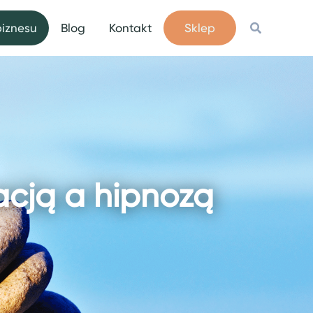
Szukaj
biznesu
Blog
Kontakt
Sklep
acją a hipnozą