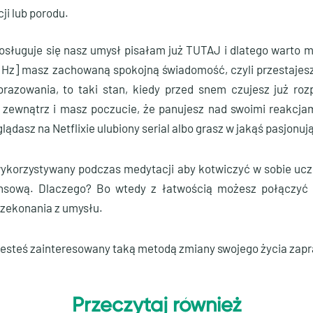
ji lub porodu.
posługuje się nasz umysł pisałam już TUTAJ i dlatego warto 
13 Hz] masz zachowaną spokojną świadomość, czyli przestajesz
brazowania, to taki stan, kiedy przed snem czujesz już roz
z zewnątrz i masz poczucie, że panujesz nad swoimi reakcjam
lądasz na Netflixie ulubiony serial albo grasz w jakąś pasjonują
 wykorzystywany podczas medytacji aby kotwiczyć w sobie uczu
ansową. Dlaczego? Bo wtedy z łatwością możesz połączyć
zekonania z umysłu.
i jesteś zainteresowany taką metodą zmiany swojego życia zap
Przeczytaj również