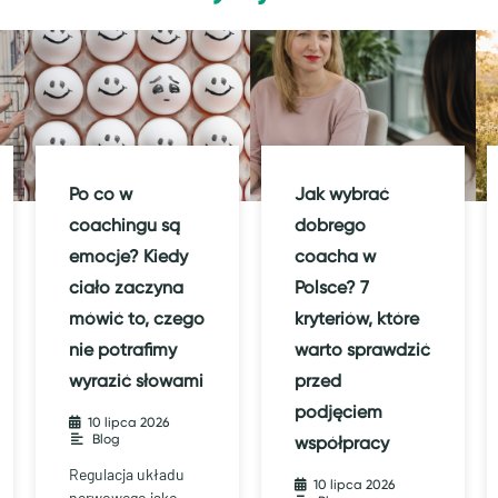
Po co w
Jak wybrać
coachingu są
dobrego
emocje? Kiedy
coacha w
ciało zaczyna
Polsce? 7
mówić to, czego
kryteriów, które
nie potrafimy
warto sprawdzić
wyrazić słowami
przed
podjęciem
10 lipca 2026
•
Blog
współpracy
Regulacja układu
10 lipca 2026
•
nerwowego jako