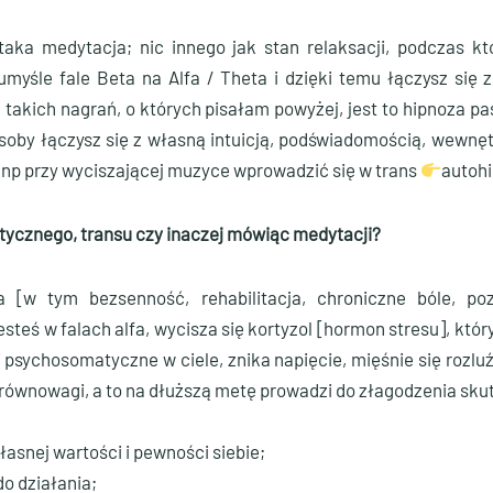
 taka medytacja; nic innego jak stan relaksacji, podczas 
myśle fale Beta na Alfa / Theta i dzięki temu łączysz się
takich nagrań, o których pisałam powyżej, jest to hipnoza pa
osoby łączysz się z własną intuicją, podświadomością, wewn
np przy wyciszającej muzyce wprowadzić się w trans
autoh
otycznego, transu czy inaczej mówiąc medytacji?
 [w tym bezsenność, rehabilitacja, chroniczne bóle, poz
jesteś w falach alfa, wycisza się kortyzol [hormon stresu], kt
 psychosomatyczne w ciele, znika napięcie, mięśnie się rozluź
 równowagi, a to na dłuższą metę prowadzi do złagodzenia sk
asnej wartości i pewności siebie;
o działania;