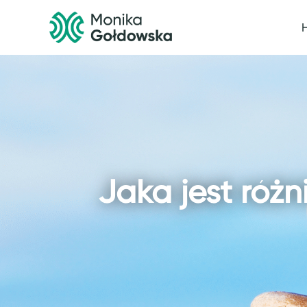
Przejdź
do
treści
Jaka jest róż