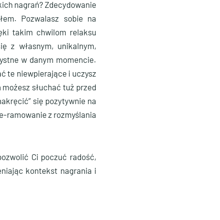
akich nagrań? Zdecydowanie
słem. Pozwalasz sobie na
ięki takim chwilom relaksu
się z własnym, unikalnym,
orzystne w danym momencie.
ć te niewpierające i uczysz
ń możesz słuchać tuż przed
akręcić” się pozytywnie na
rze-ramowanie z rozmyślania
pozwolić Ci poczuć radość,
niając kontekst nagrania i