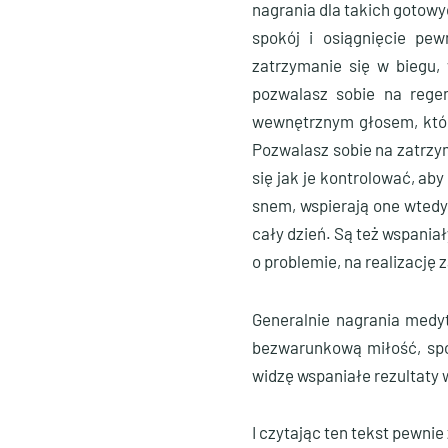
nagrania dla takich gotow
spokój i osiągnięcie pe
zatrzymanie się w biegu, 
pozwalasz sobie na regen
wewnętrznym głosem, który
Pozwalasz sobie na zatrzym
się jak je kontrolować, a
snem, wspierają one wtedy
cały dzień. Są też wspania
o problemie, na realizację
Generalnie nagrania medyt
bezwarunkową miłość, spok
widzę wspaniałe rezultaty 
I czytając ten tekst pewni