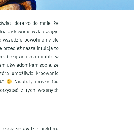
świat, dotarło do mnie, że
łu, całkowicie wykluczając
ro wszędzie powołujemy się
 przecież nasza intuicja to
ak bezgraniczna i obfita w
opem uświadomiłam sobie, że
która umożliwia kreowanie
yk”
Niestety muszę Cię
korzystać z tych własnych
możesz sprawdzić niektóre