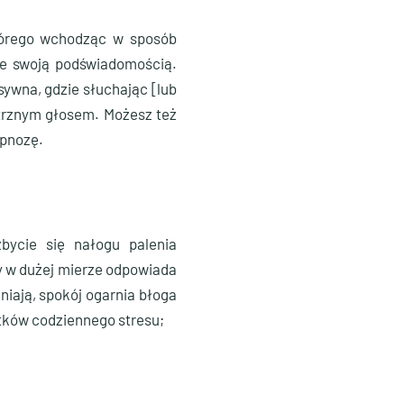
którego wchodząc w sposób
 ze swoją podświadomością.
sywna, gdzie słuchając [lub
ętrznym głosem. Możesz też
ipnozę.
bycie się nałogu palenia
óry w dużej mierze odpowiada
niają, spokój ogarnia błoga
utków codziennego stresu;