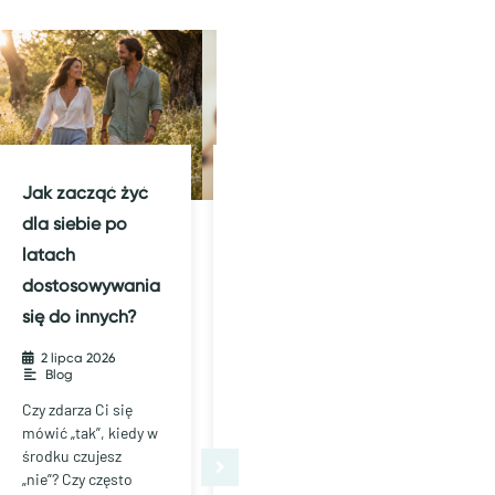
Jak zacząć żyć
Nocne
Co
dla siebie po
wybudzanie –
tr
latach
co oznacza i jak
– c
dostosowywania
sobie z nim
dl
się do innych?
poradzić?
głę
kl
2 lipca 2026
•
31 maja 2026
•
Blog
Blog
po
Czy zdarza Ci się
Co próbuje
mówić „tak”, kiedy w
powiedzieć Ci
środku czujesz
organizm?
Czy
„nie”? Czy często
Perspektywa
tra