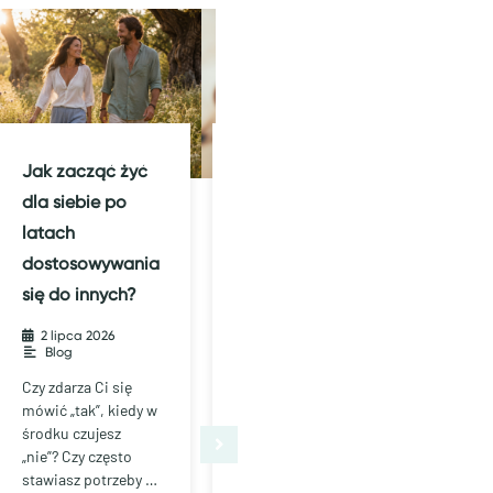
Jak zacząć żyć
Nocne
Co
dla siebie po
wybudzanie –
tr
latach
co oznacza i jak
– c
dostosowywania
sobie z nim
dl
się do innych?
poradzić?
głę
kl
2 lipca 2026
•
31 maja 2026
•
Blog
Blog
po
Czy zdarza Ci się
Co próbuje
mówić „tak”, kiedy w
powiedzieć Ci
środku czujesz
organizm?
Czy
„nie”? Czy często
Perspektywa
tra
stawiasz potrzeby …
coachingu