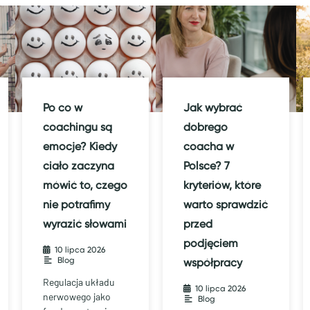
Po co w
Jak wybrać
coachingu są
dobrego
emocje? Kiedy
coacha w
ciało zaczyna
Polsce? 7
mówić to, czego
kryteriów, które
nie potrafimy
warto sprawdzić
wyrazić słowami
przed
podjęciem
10 lipca 2026
•
Blog
współpracy
Regulacja układu
10 lipca 2026
•
nerwowego jako
Blog