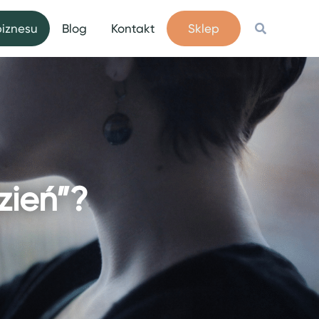
Szukaj
biznesu
Blog
Kontakt
Sklep
zień”?