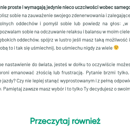
lnie proste i wymagają jedynie nieco uczciwości wobec samego
wolisz sobie na zauważenie swojego zdenerwowania i zalegająceg
olnych oddechów i pomyśl sobie lub powiedz na głos: 
; pozwalam sobie na odczuwanie relaksu i balansu w moim ciele,
ębokich oddechów, spójrz w lustro jeśli masz taką możliwość i 
sobą to i tak się uśmiechnij, bo uśmiechu nigdy za wiele
be nastawienie do świata, jesteś w dołku to oczywiście możes
abroni emanować złością lub frustracją. Pytanie brzmi tylko
e jazdy? Czy nie lepiej stanąć wyprostowanym i z pełną odpow
 Pamiętaj zawsze masz wybór i to tylko Ty decydujesz o swoim
Przeczytaj również