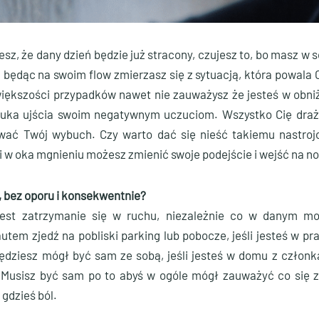
esz, że dany dzień będzie już stracony, czujesz to, bo masz w 
ędąc na swoim flow zmierzasz się z sytuacją, która powala Ci
większości przypadków nawet nie zauważysz że jesteś w obn
szuka ujścia swoim negatywnym uczuciom. Wszystko Cię drażn
ć Twój wybuch. Czy warto dać się nieść takiemu nastrojo
 w oka mgnieniu możesz zmienić swoje podejście i wejść na n
k, bez oporu i konsekwentnie?
est zatrzymanie się w ruchu, niezależnie co w danym mo
autem zjedź na pobliski parking lub pobocze, jeśli jesteś w p
ędziesz mógł być sam ze sobą, jeśli jesteś w domu z członk
 Musisz być sam po to abyś w ogóle mógł zauważyć co się z 
 gdzieś ból.