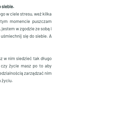
 siebie.
o w ciele stresu, weź kilka
„w tym momencie puszczam
 jestem w zgodzie ze sobą i
uśmiechnij się do siebie. A
z w nim siedzieć tak długo
, czy życie masz po to aby
iedzialnością zarządzać nim
 życiu.