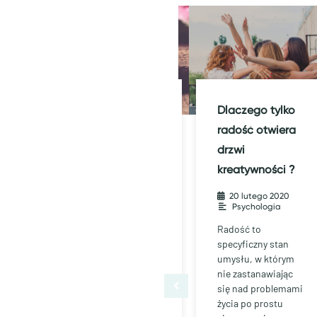
Mentalna zgoda
Dlaczego tylko
to klucz do
radość otwiera
własnego życia
drzwi
kreatywności ?
020
•
20 kwietnia 2020
•
Psychologia
20 lutego 2020
•
Psychologia
ność
Mentalna zgoda to
klucz do własnego
Radość to
o mi
życia Kiedy
specyficzny stan
spełniasz życzenia,
umysłu, w którym
oczekiwania innych
nie zastanawiając
ludzi, wtedy tak …
się nad problemami
życia po prostu