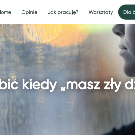
Home
Opinie
Jak pracuję?
Warsztaty
Dla 
bić kiedy „masz zły d