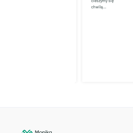
cieszymy się
chwilą...