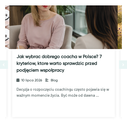
Jak wybrać dobrego coacha w Polsce? 7
J
kryteriów, które warto sprawdzić przed
podjęciem współpracy
10 lipca 2026
•
Blog
C
„
Decyzja o rozpoczęciu coachingu często pojawia się w
ważnym momencie życia. Być może od dawna …