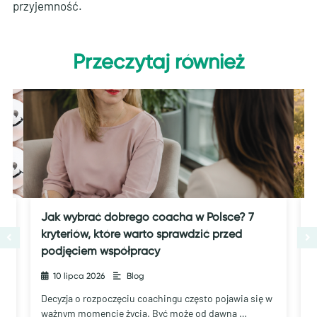
przyjemność.
Przeczytaj również
Jak wybrać dobrego coacha w Polsce? 7
J
kryteriów, które warto sprawdzić przed
podjęciem współpracy
10 lipca 2026
•
Blog
C
„
Decyzja o rozpoczęciu coachingu często pojawia się w
ważnym momencie życia. Być może od dawna …