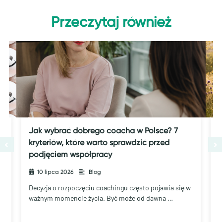
Przeczytaj również
Jak wybrać dobrego coacha w Polsce? 7
J
kryteriów, które warto sprawdzić przed
podjęciem współpracy
10 lipca 2026
•
Blog
C
„
Decyzja o rozpoczęciu coachingu często pojawia się w
ważnym momencie życia. Być może od dawna …